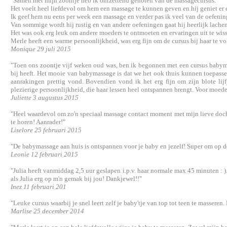
"Samen met mijn zoontje heb ik ontzettend genoten van de massagecursus.
Het voelt heel liefdevol om hem een massage te kunnen geven en hij geniet er 
Ik geef hem nu eens per week een massage en verder pas ik veel van de oefenin
Van sommige wordt hij rustig en van andere oefeningen gaat hij heerlijk lachen
Het was ook erg leuk om andere moeders te ontmoeten en ervaringen uit te wiss
Merle heeft een warme persoonlijkheid, was erg fijn om de cursus bij haar te vo
Monique 29 juli 2015
"Toen ons zoontje vijf weken oud was, ben ik begonnen met een cursus babyma
bij heeft. Het mooie van babymassage is dat we het ook thuis kunnen toepasse
aanrakingen prettig vond. Bovendien vond ik het erg fijn om zijn blote lij
plezierige persoonlijkheid, die haar lessen heel ontspannen brengt. Voor moed
Juliette 3 augustus 2015
"Heel waardevol om zo'n speciaal massage contact moment met mijn lieve dochter
te horen! Aanrader!"
Liselore 25 februari 2015
"De babymassage aan huis is ontspannen voor je baby en jezelf! Super om op dez
Leonie 12 februari 2015
"Julia heeft vanmiddag 2,5 uur geslapen i.p.v. haar normale max 45 minuten : )
als Julia erg op m'n gemak bij jou! Dankjewel!!"
Inez 11 februari 201
"Leuke cursus waarbij je snel leert zelf je baby'tje van top tot teen te massere
Marlise 25 december 2014