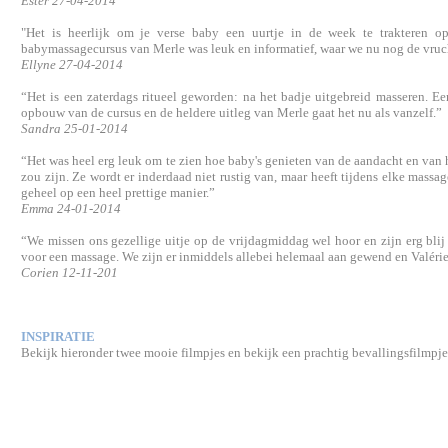
Ester 27-04-2014
"Het is heerlijk om je verse baby een uurtje in de week te trakteren o
babymassagecursus van Merle was leuk en informatief, waar we nu nog de vruch
Ellyne 27-04-2014
“Het is een zaterdags ritueel geworden: na het badje uitgebreid masseren. E
opbouw van de cursus en de heldere uitleg van Merle gaat het nu als vanzelf.”
Sandra 25-01-2014
“Het was heel erg leuk om te zien hoe baby's genieten van de aandacht en van h
zou zijn. Ze wordt er inderdaad niet rustig van, maar heeft tijdens elke mass
geheel op een heel prettige manier.”
Emma 24-01-2014
“We missen ons gezellige uitje op de vrijdagmiddag wel hoor en zijn erg blij
voor een massage. We zijn er inmiddels allebei helemaal aan gewend en Valéri
Corien 12-11-201
INSPIRATIE
Bekijk hieronder twee mooie filmpjes en bekijk een prachtig bevallingsfilmpj