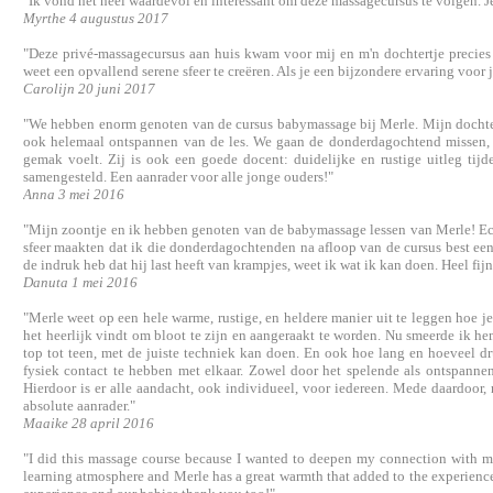
"Ik vond het heel waardevol en interessant om deze massagecursus te volgen. Je
Myrthe 4 augustus 2017
"Deze privé-massagecursus aan huis kwam voor mij en m'n dochtertje precies
weet een opvallend serene sfeer te creëren. Als je een bijzondere ervaring voor je
Carolijn 20 juni 2017
"We hebben enorm genoten van de cursus babymassage bij Merle. Mijn dochter v
ook helemaal ontspannen van de les. We gaan de donderdagochtend missen, ma
gemak voelt. Zij is ook een goede docent: duidelijke en rustige uitleg tij
samengesteld. Een aanrader voor alle jonge ouders!"
Anna 3 mei 2016
"Mijn zoontje en ik hebben genoten van de babymassage lessen van Merle! Echt
sfeer maakten dat ik die donderdagochtenden na afloop van de cursus best een 
de indruk heb dat hij last heeft van krampjes, weet ik wat ik kan doen. Heel fijn
Danuta 1 mei 2016
"Merle weet op een hele warme, rustige, en heldere manier uit te leggen hoe j
het heerlijk vindt om bloot te zijn en aangeraakt te worden. Nu smeerde ik he
top tot teen, met de juiste techniek kan doen. En ook hoe lang en hoeveel dr
fysiek contact te hebben met elkaar. Zowel door het spelende als ontspanne
Hierdoor is er alle aandacht, ook individueel, voor iedereen. Mede daardoor
absolute aanrader."
Maaike 28 april 2016
"I did this massage course because I wanted to deepen my connection with my
learning atmosphere and Merle has a great warmth that added to the experience