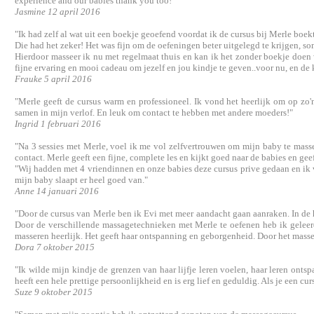
experience and our babies thank you too!"
Jasmine 12 april 2016
"Ik had zelf al wat uit een boekje geoefend voordat ik de cursus bij Merle boe
Die had het zeker! Het was fijn om de oefeningen beter uitgelegd te krijgen, s
Hierdoor masseer ik nu met regelmaat thuis en kan ik het zonder boekje doen w
fijne ervaring en mooi cadeau om jezelf en jou kindje te geven..voor nu, en de
Frauke 5 april 2016
"Merle geeft de cursus warm en professioneel. Ik vond het heerlijk om op zo'n
samen in mijn verlof. En leuk om contact te hebben met andere moeders!"
Ingrid 1 februari 2016
"Na 3 sessies met Merle, voel ik me vol zelfvertrouwen om mijn baby te masse
contact. Merle geeft een fijne, complete les en kijkt goed naar de babies en gee
"Wij hadden met 4 vriendinnen en onze babies deze cursus prive gedaan en ik v
mijn baby slaapt er heel goed van."
Anne 14 januari 2016
"Door de cursus van Merle ben ik Evi met meer aandacht gaan aanraken. In de 
Door de verschillende massagetechnieken met Merle te oefenen heb ik geleerd
masseren heerlijk. Het geeft haar ontspanning en geborgenheid. Door het masse
Dora 7 oktober 2015
"Ik wilde mijn kindje de grenzen van haar lijfje leren voelen, haar leren ont
heeft een hele prettige persoonlijkheid en is erg lief en geduldig. Als je een c
Suze 9 oktober 2015