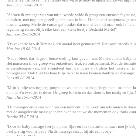
"Merle leert je op een hele liefdevolle wijze je baby te masseren. Zowel mijn ba
Judy 29 januari 2015
"Al toen ik zwanger was van mijn tweede wilde ik graag een cursus babymassag
te maken, met nog een gezellige dreumes in huis. De ochtend babymassage was
manier waarop Merle de cursus gaf maakte dat niet alleen hij maar ook ik hele
regelmatig en het blijft elke keer een klein feestje. Bedankt Merle!"
Janneke 19-08-2014
"Op vakantie heb ik Tom nog een aantal keer gemasseerd. Het wordt steeds leuker
Marijne 18-08-2014
"Nadat bleek dat ik geen borstvoeding kon geven, was Merle's cursus babyma
Het masseren in de groep was ontzettend leuk en ontspannend. Met de techniek
er zienderogen van, het stimuleert haar darmpjes en tijdens het masseren 
bewegingen. Ook lijkt Pia haar lijfje beter te leren kennen dankzij de massage:
Loes 08-08-2014
"Mijn kindje was nog erg jong toen we met de massage begonnen, maar het he
om met z'n tweetjes te doen. De groep is klein en daardoor is het rustig en fijn. 
Nathalie 15-07-2014
"De massagecursus was voor ons een moment in de week om iets samen te doen. H
met de aangeleerde massage technieken zodat we die momenten ook thuis kunn
Benthe 05-07-2014
"Door de babymassage leer je op een fijne en leuke manier contact met je ba
heel prettig voor je baby. Na de massage slaapt hij als een roosje!"